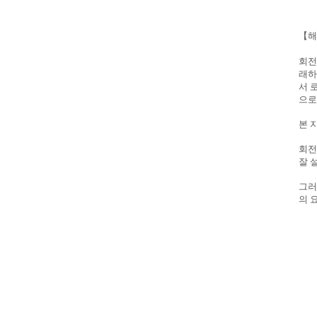
【해
회전
래하
서 
으로
본 
회전
잘 
그러
의 