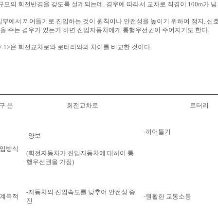
규모의 회전반경을 갖도록 설계되는데, 경우에 따라서 교차로 직경이 100m가 넘
입부에서 끼어들기로 진입하는 것이 원칙이나 안전성을 높이기 위하여 정지, 신
을 주는 경우가 있는가 하면 진입자동차에게 통행우선권이 주어지기도 한다.
 7.1>은 회전교차로와 로터리와의 차이를 비교한 것이다.
구 분
회전교차로
로터리
-
끼어들기
-
양보
입방식
(회전자동차가 진입자동차에 대하여 통
행우선권을 가짐)
-
자동차의 진입속도를 낮추어 안전성 증
계목적
-
원활한 교통소통
진