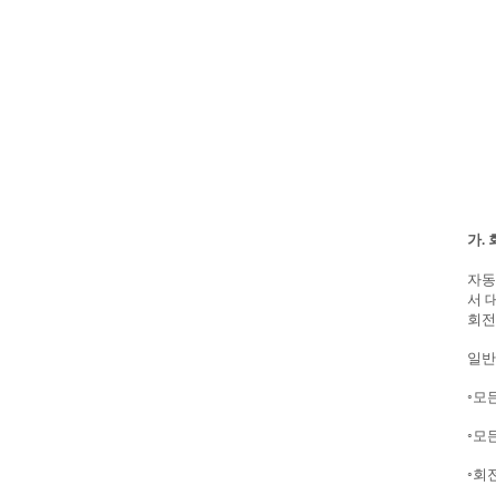
가.
자동
서 
회전
일반
◦
모
◦
모
◦
회