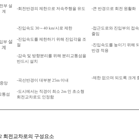
전부 설
-
회전반경의 제한으로 저속주행을 유도
-
큰 반경으로 회전 원활화
계
-
진입속도 30～40 km/시로 제한
-
접근도로와 진입부의 접속
줄임
-
진입속도를 제한하기 위해 진입각을 조
설
입부
절
-
진입속도를 높이기 위해 되
계
반경 적용
-
감속 및 방향분리를 위해 분리교통섬을
반드시 설치
-
제한 없으며 되도록 크게 
-
곡선반경이 대부분 25m 이내
중앙
-
도시에서는 직경이 최소 2m 인 초소형
교통섬
회전교차로도 인정함
1.2 회전교차로의 구성요소