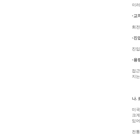
이러
◦
교
회전
◦
진
진입
◦
용
접근
지는
나.
미국
크게
있어
전통