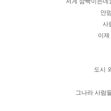
저게 깜빡이는데요
안멈
사
이제
도시 
그나라 사람들