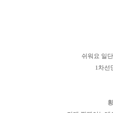
쉬워요 일단
1차선
횡