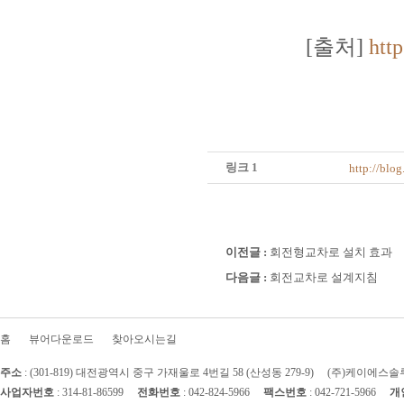
[출처]
htt
링크 1
http://bl
이전글 :
회전형교차로 설치 효과
다음글 :
회전교차로 설계지침
홈
뷰어다운로드
찾아오시는길
주소
:
(301-819)
대전광역시 중구 가재울로 4번길 58
(산성동 279-9)
(주)케이에스솔
사업자번호
: 314-81-86599
전화번호
: 042-824-5966
팩스번호
: 042-721-5966
개