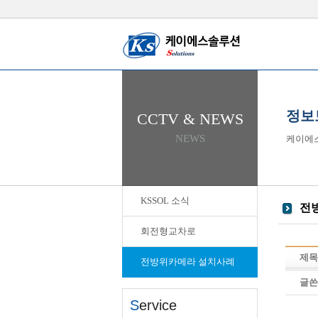
정보
CCTV & NEWS
NEWS
케이에
KSSOL 소식
전
회전형교차로
제목
전방위카메라 설치사례
글쓴
S
ervice