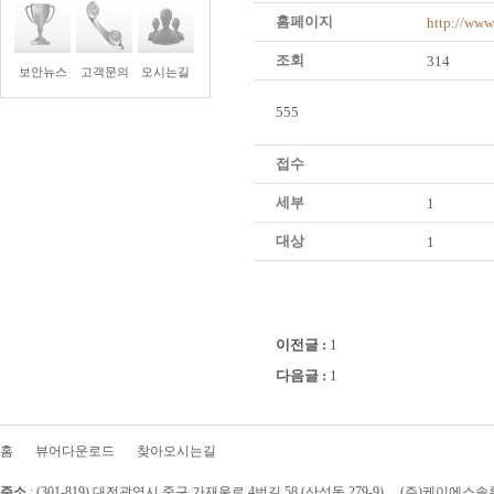
홈페이지
http://ww
조회
314
보안뉴스
고객문의
오시는길
555
접수
세부
1
대상
1
이전글 :
1
다음글 :
1
홈
뷰어다운로드
찾아오시는길
주소
:
(301-819)
대전광역시 중구 가재울로 4번길 58
(산성동 279-9)
(주)케이에스솔